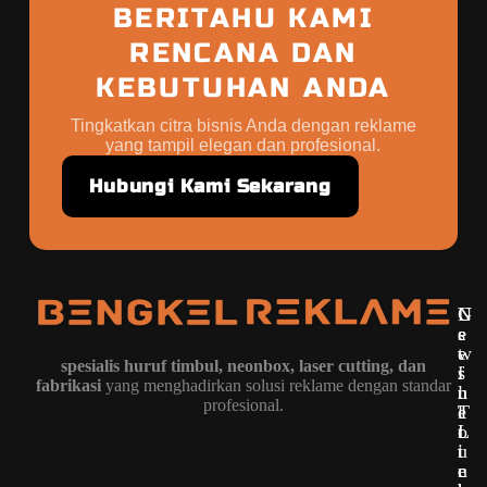
BERITAHU KAMI
RENCANA DAN
KEBUTUHAN ANDA
Tingkatkan citra bisnis Anda dengan reklame
yang tampil elegan dan profesional.
Hubungi Kami Sekarang
G
U
N
e
s
e
t
e
w
spesialis huruf timbul, neonbox, laser cutting, dan
i
f
s
fabrikasi
yang menghadirkan solusi reklame dengan standar
n
u
l
profesional.
T
l
e
o
L
t
u
i
t
c
n
e