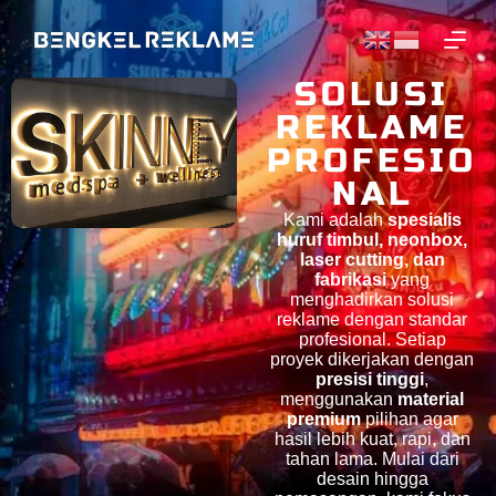
S
k
i
p
SOLUSI
t
REKLAME
o
c
PROFESIO
o
n
NAL
t
e
Kami adalah
spesialis
n
huruf timbul, neonbox,
t
laser cutting, dan
fabrikasi
yang
menghadirkan solusi
reklame dengan standar
profesional. Setiap
proyek dikerjakan dengan
presisi tinggi
,
menggunakan
material
premium
pilihan agar
hasil lebih kuat, rapi, dan
tahan lama. Mulai dari
desain hingga