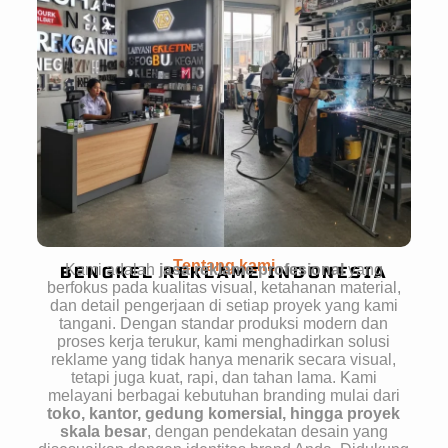
Tentang kami
Kami adalah
jasa reklame profesional
yang
BENGKEL REKLAME INDONESIA
berfokus pada kualitas visual, ketahanan material,
dan detail pengerjaan di setiap proyek yang kami
tangani. Dengan standar produksi modern dan
proses kerja terukur, kami menghadirkan solusi
reklame yang tidak hanya menarik secara visual,
tetapi juga kuat, rapi, dan tahan lama. Kami
melayani berbagai kebutuhan branding mulai dari
toko, kantor, gedung komersial, hingga proyek
skala besar
, dengan pendekatan desain yang